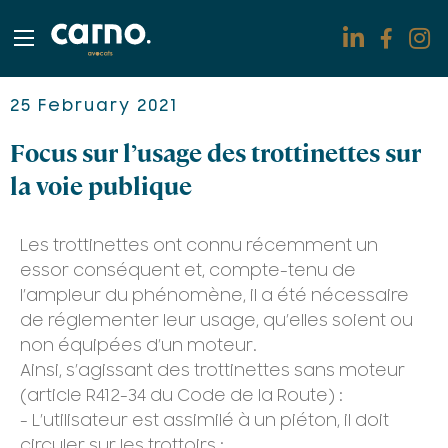
Domaines d'expertise
25 February 2021
Focus sur l’usage des trottinettes sur
L'ADN de carno.avocats
la voie publique
Partenaires
Les trottinettes ont connu récemment un
Actu
essor conséquent et, compte-tenu de
l’ampleur du phénomène, il a été nécessaire
Contact
de réglementer leur usage, qu’elles soient ou
non équipées d’un moteur.
Rejoignez-nous
Ainsi, s’agissant des trottinettes sans moteur
(article R412-34 du Code de la Route) :
- L’utilisateur est assimilé à un piéton, il doit
circuler sur les trottoirs ;