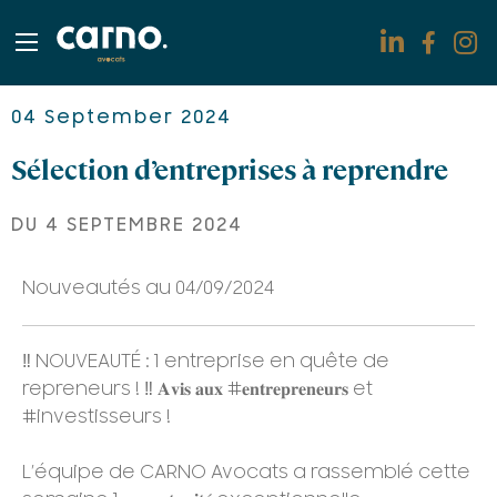
Domaines d'expertise
04 September 2024
Sélection d’entreprises à reprendre
L'ADN de carno.avocats
Partenaires
DU 4 SEPTEMBRE 2024
Actu
Nouveautés au 04/09/2024
Contact
‼️ NOUVEAUTÉ : 1 entreprise en quête de
Rejoignez-nous
repreneurs ! ‼️ 𝐀𝐯𝐢𝐬 𝐚𝐮𝐱 #𝐞𝐧𝐭𝐫𝐞𝐩𝐫𝐞𝐧𝐞𝐮𝐫𝐬 et
#investisseurs !
L’équipe de CARNO Avocats a rassemblé cette