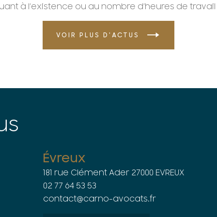
quant à l’existence ou au nombre d’heures de travail
VOIR PLUS D'ACTUS
us
Évreux
181 rue Clément Ader 27000 EVREUX
02 77 64 53 53
contact@carno-avocats.fr