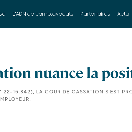
se
L'ADN de carno.avocats
Partenaires
Actu
ation nuance la posi
N° 22-15.842), LA COUR DE CASSATION S’EST 
EMPLOYEUR.