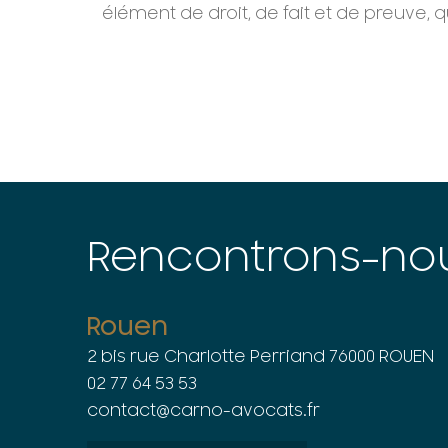
élément de droit, de fait et de preuve, 
Rencontrons-no
Rouen
2 bis rue Charlotte Perriand 76000 ROUEN
02 77 64 53 53
contact@carno-avocats.fr