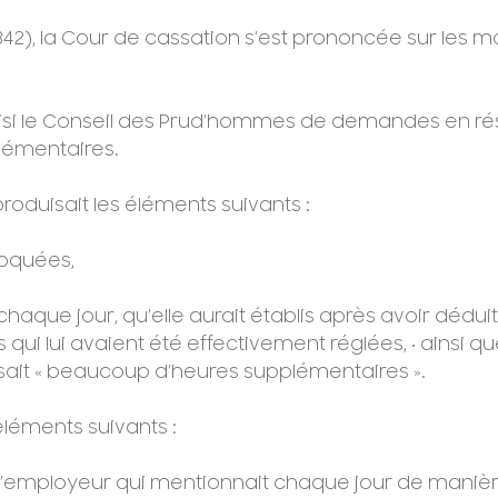
15.842), la Cour de cassation s’est prononcée sur le
aisi le Conseil des Prud’hommes de demandes en résili
lémentaires.
roduisait les éléments suivants :
voquées,
 chaque jour, qu’elle aurait établis après avoir dédui
 qui lui avaient été effectivement réglées, • ainsi 
lisait « beaucoup d’heures supplémentaires ».
éléments suivants :
ar l’employeur qui mentionnait chaque jour de mani